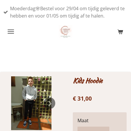
Ga
Moederdag🌸Bestel voor 29/04 om tijdig geleverd te
direct
hebben en voor 01/05 om tijdig af te halen.
naar
de
hoofdinhoud
Kids Hoodie
€ 31,00
Maat