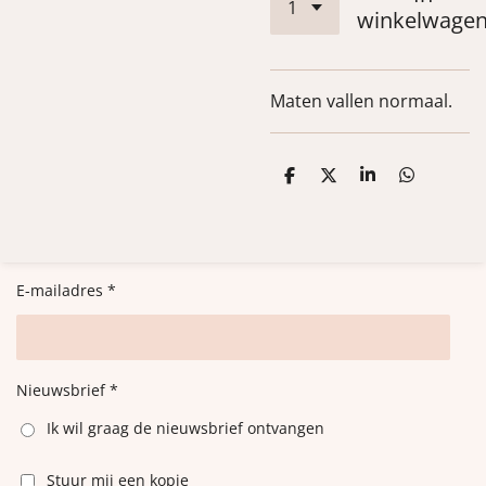
winkelwage
Maten vallen normaal.
D
D
S
D
e
e
h
e
l
e
a
l
e
l
r
e
n
e
n
E-mailadres *
Nieuwsbrief *
Ik wil graag de nieuwsbrief ontvangen
Stuur mij een kopie