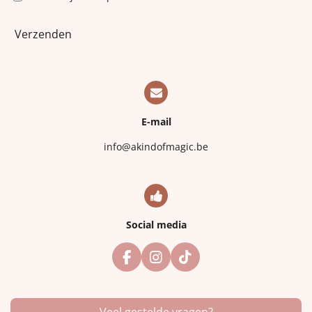
Verzenden
E-mail
info@akindofmagic.be
Social media
F
I
T
a
n
i
c
s
k
e
t
T