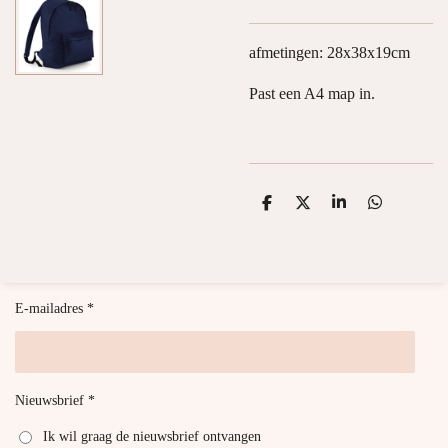
afmetingen: 28x38x19cm
Past een A4 map in.
D
D
S
D
e
e
h
e
l
e
a
l
e
l
r
e
n
e
n
E-mailadres *
Nieuwsbrief *
Ik wil graag de nieuwsbrief ontvangen