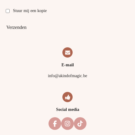
Stuur mij een kopie
Verzenden
E-mail
info@akindofmagic.be
Social media
F
I
T
a
n
i