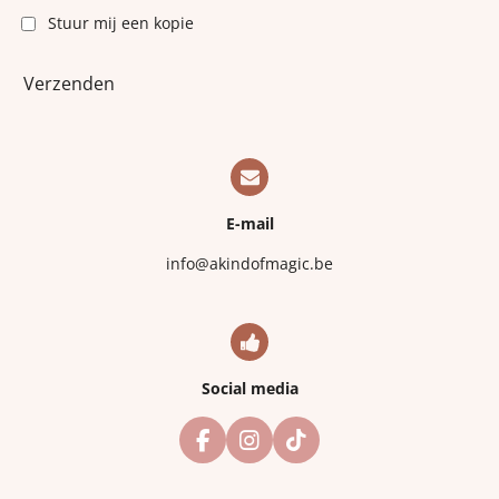
Stuur mij een kopie
Verzenden
E-mail
info@akindofmagic.be
Social media
F
I
T
a
n
i
c
s
k