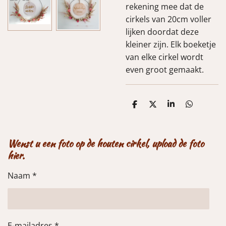
rekening mee dat de
cirkels van 20cm voller
lijken doordat deze
kleiner zijn. Elk boeketje
van elke cirkel wordt
even groot gemaakt.
D
D
S
D
e
e
h
e
l
e
a
l
e
l
r
e
n
e
n
Wenst u een foto op de houten cirkel, upload de foto
hier.
Naam *
E-mailadres *