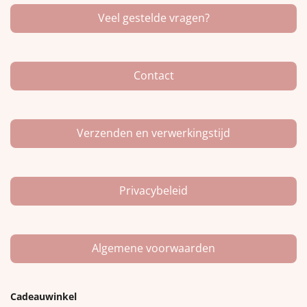
e
t
T
Veel gestelde vragen?
b
a
o
o
g
k
o
r
k
a
m
Contact
Verzenden en verwerkingstijd
Privacybeleid
Algemene voorwaarden
Cadeauwinkel