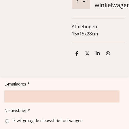
winkelwage
Afmetingen:
15x15x28cm
D
D
S
D
e
e
h
e
l
e
a
l
e
l
r
e
n
e
n
E-mailadres *
Nieuwsbrief *
Ik wil graag de nieuwsbrief ontvangen