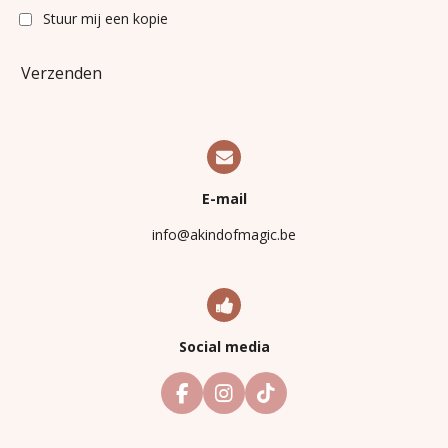
Stuur mij een kopie
Verzenden
E-mail
info@akindofmagic.be
Social media
F
I
T
a
n
i
c
s
k