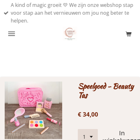
A kind of magic groeit 💛 We zijn onze webshop stap
Ga
voor stap aan het vernieuwen om jou nog beter te
direct
helpen.
naar
de
hoofdinhoud
Speelgoed - Beauty
Tas
€ 34,00
In