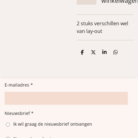
winkelwage
2 stuks verschillen wel
van lay-out
D
D
S
D
e
e
h
e
l
e
a
l
e
l
r
e
n
e
n
E-mailadres *
Nieuwsbrief *
Ik wil graag de nieuwsbrief ontvangen