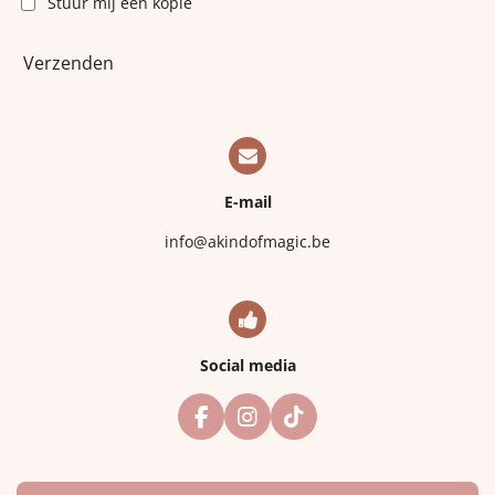
Stuur mij een kopie
Verzenden
E-mail
info@akindofmagic.be
Social media
F
I
T
a
n
i
c
s
k
e
t
T