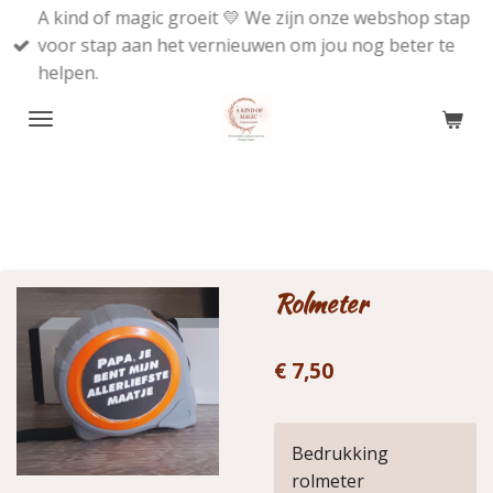
A kind of magic groeit 💛 We zijn onze webshop stap
Ga
voor stap aan het vernieuwen om jou nog beter te
direct
helpen.
naar
de
hoofdinhoud
Rolmeter
€ 7,50
Bedrukking
rolmeter