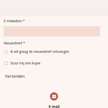
e
e
h
e
l
e
a
l
e
l
r
e
n
e
n
E-mailadres *
Nieuwsbrief *
Ik wil graag de nieuwsbrief ontvangen
Stuur mij een kopie
Verzenden
E-mail