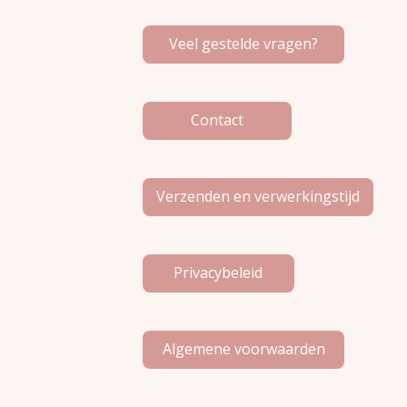
b
a
o
o
g
k
Veel gestelde vragen?
o
r
k
a
m
Contact
Verzenden en verwerkingstijd
Privacybeleid
Algemene voorwaarden