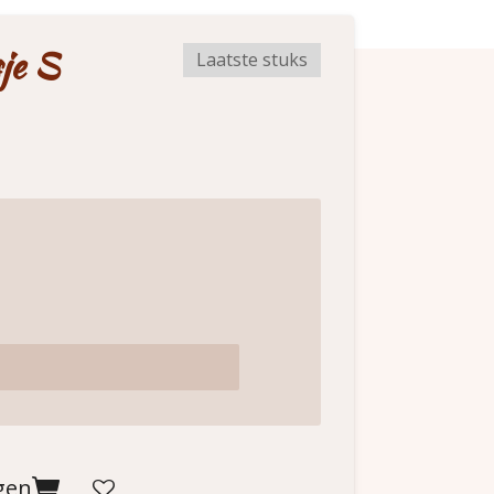
je S
Laatste stuks
gen