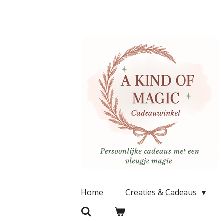
Ga
direct
naar
de
hoofdinhoud
Home
Creaties & Cadeaus