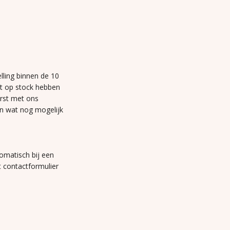
lling binnen de 10
et op stock hebben
erst met ons
n wat nog mogelijk
omatisch bij een
t contactformulier