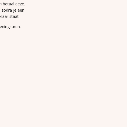
n betaal deze.
n zodra je een
laar staat.
peningsuren.