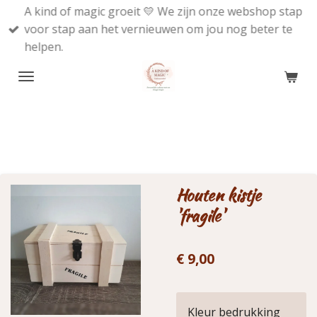
A kind of magic groeit 💛 We zijn onze webshop stap
Ga
voor stap aan het vernieuwen om jou nog beter te
direct
helpen.
naar
de
hoofdinhoud
Houten kistje
'fragile'
€ 9,00
Kleur bedrukking