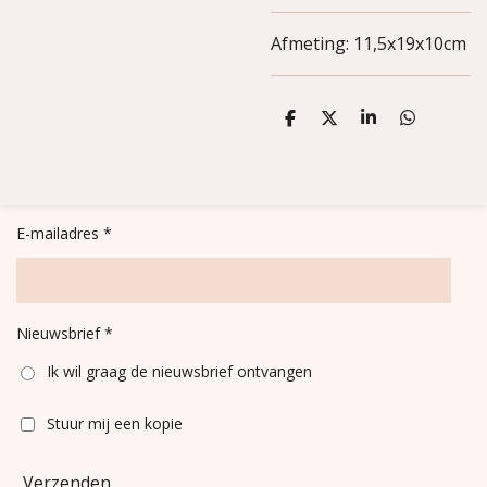
Afmeting: 11,5x19x10cm
D
D
S
D
e
e
h
e
l
e
a
l
e
l
r
e
n
e
n
E-mailadres *
Nieuwsbrief *
Ik wil graag de nieuwsbrief ontvangen
Stuur mij een kopie
Verzenden