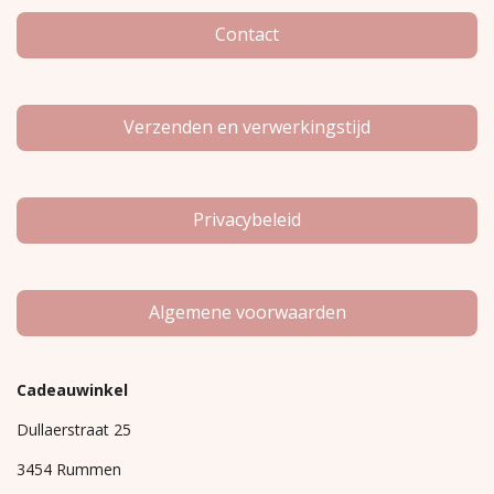
k
a
m
Contact
Verzenden en verwerkingstijd
Privacybeleid
Algemene voorwaarden
Cadeauwinkel
Dullaerstraat 25
3454 Rummen