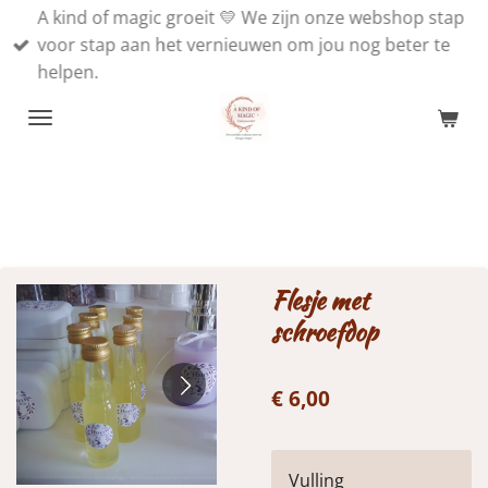
A kind of magic groeit 💛 We zijn onze webshop stap
Ga
voor stap aan het vernieuwen om jou nog beter te
direct
helpen.
naar
de
hoofdinhoud
Flesje met
schroefdop
€ 6,00
Vulling