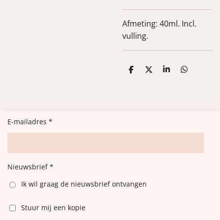
Afmeting: 40ml. Incl.
vulling.
D
D
S
D
e
e
h
e
l
e
a
l
e
l
r
e
n
e
n
E-mailadres *
Nieuwsbrief *
Ik wil graag de nieuwsbrief ontvangen
Stuur mij een kopie