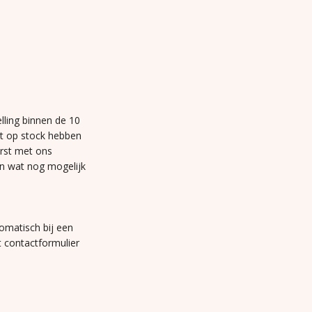
lling binnen de 10
et op stock hebben
erst met ons
n wat nog mogelijk
omatisch bij een
t contactformulier