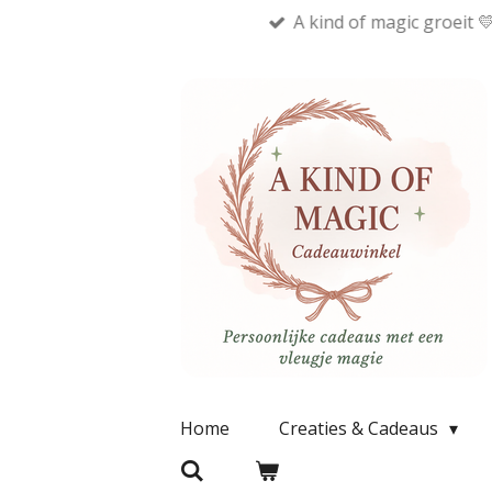
A kind of magic groeit 
Ga
direct
naar
de
hoofdinhoud
Home
Creaties & Cadeaus