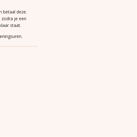
n betaal deze.
n zodra je een
laar staat.
peningsuren.