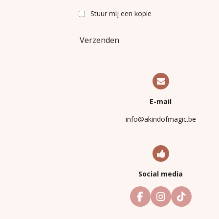
Stuur mij een kopie
Verzenden
E-mail
info@akindofmagic.be
Social media
F
I
T
a
n
i
c
s
k