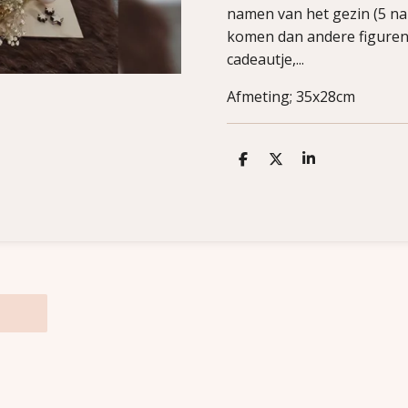
namen van het gezin (5 na
komen dan andere figuren; 
cadeautje,...
Afmeting; 35x28cm
D
D
S
e
e
h
l
e
a
e
l
r
n
e