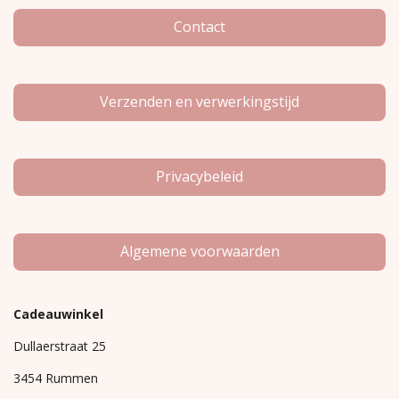
k
a
m
Contact
Verzenden en verwerkingstijd
Privacybeleid
Algemene voorwaarden
Cadeauwinkel
Dullaerstraat 25
3454 Rummen