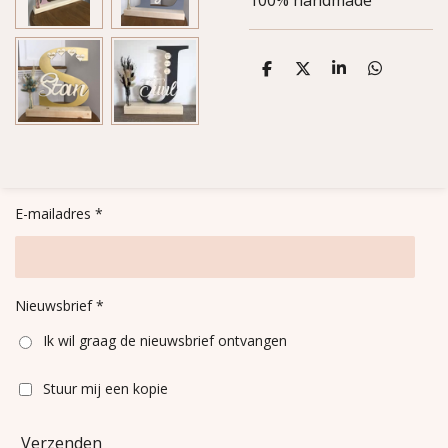
100% handmade
D
D
S
D
e
e
h
e
l
e
a
l
e
l
r
e
n
e
n
E-mailadres *
Nieuwsbrief *
Ik wil graag de nieuwsbrief ontvangen
Stuur mij een kopie
Verzenden