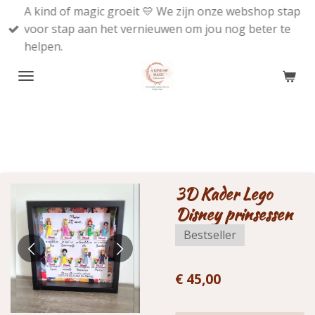
A kind of magic groeit 💛 We zijn onze webshop stap
Ga
voor stap aan het vernieuwen om jou nog beter te
direct
helpen.
naar
de
hoofdinhoud
3D Kader Lego
Disney prinsessen
Bestseller
€ 45,00