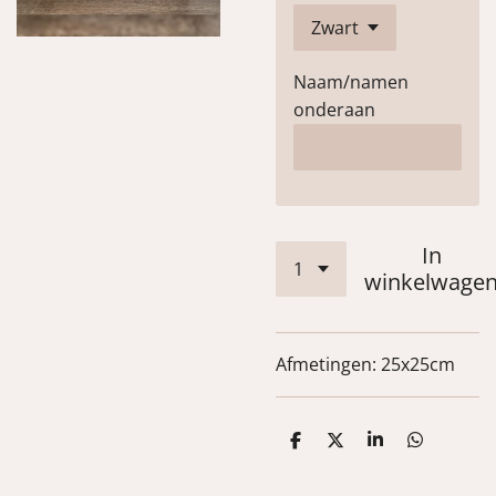
Naam/namen
onderaan
In
winkelwage
Afmetingen: 25x25cm
D
D
S
D
e
e
h
e
l
e
a
l