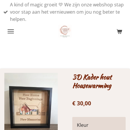
A kind of magic groeit 💛 We zijn onze webshop stap
Ga
voor stap aan het vernieuwen om jou nog beter te
direct
helpen.
naar
de
hoofdinhoud
3D Kader hout
Housewarming
€ 30,00
Kleur