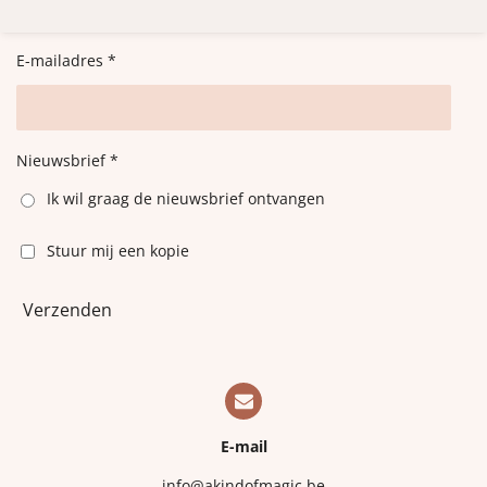
e
l
r
e
n
e
n
E-mailadres *
Nieuwsbrief *
Ik wil graag de nieuwsbrief ontvangen
Stuur mij een kopie
Verzenden
E-mail
info@akindofmagic.be