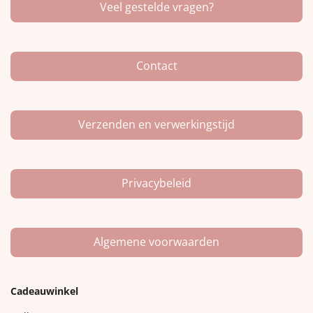
Veel gestelde vragen?
b
a
o
o
g
k
o
r
k
a
m
Contact
Verzenden en verwerkingstijd
Privacybeleid
Algemene voorwaarden
Cadeauwinkel