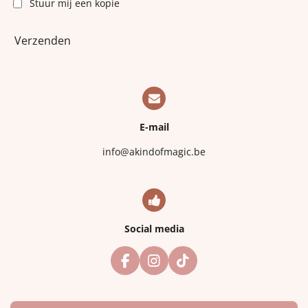
Stuur mij een kopie
Verzenden
E-mail
info@akindofmagic.be
Social media
F
I
T
a
n
i
c
s
k
e
t
T