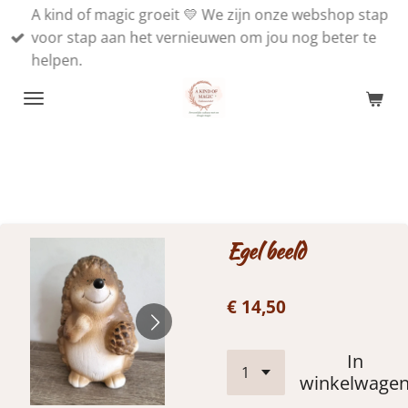
A kind of magic groeit 💛 We zijn onze webshop stap
Ga
voor stap aan het vernieuwen om jou nog beter te
direct
helpen.
naar
de
hoofdinhoud
Egel beeld
€ 14,50
In
winkelwage