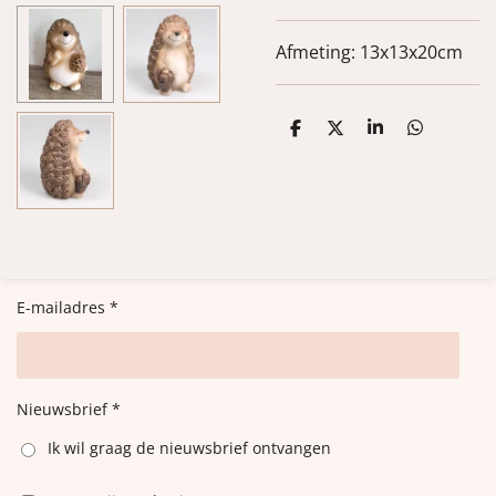
Afmeting: 13x13x20cm
D
D
S
D
e
e
h
e
l
e
a
l
e
l
r
e
n
e
n
E-mailadres *
Nieuwsbrief *
Ik wil graag de nieuwsbrief ontvangen