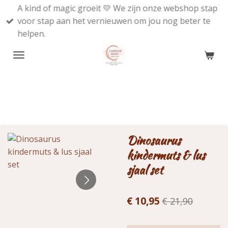
A kind of magic groeit 💛 We zijn onze webshop stap
Ga
voor stap aan het vernieuwen om jou nog beter te
direct
helpen.
naar
de
hoofdinhoud
Dinosaurus
kindermuts & lus
sjaal set
€ 10,95
€ 21,90