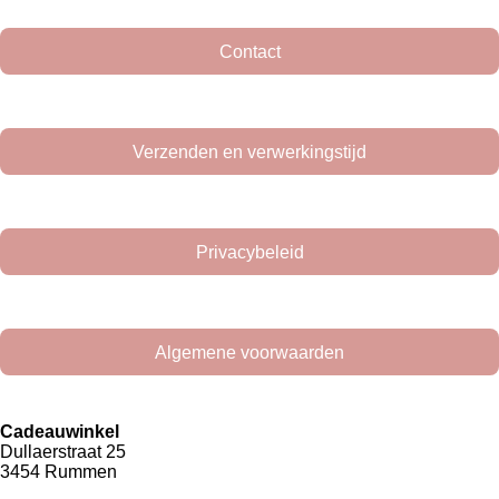
k
a
m
Contact
Verzenden en verwerkingstijd
Privacybeleid
Algemene voorwaarden
Cadeauwinkel
Dullaerstraat 25
3454 Rummen