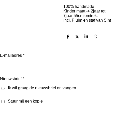
100% handmade
Kinder maat -> 2jaar tot
7jaar 55cm omtrek.
Incl. Pluim en staf van Sint
D
D
S
D
e
e
h
e
l
e
a
l
e
l
r
e
n
e
n
E-mailadres *
Nieuwsbrief *
Ik wil graag de nieuwsbrief ontvangen
Stuur mij een kopie