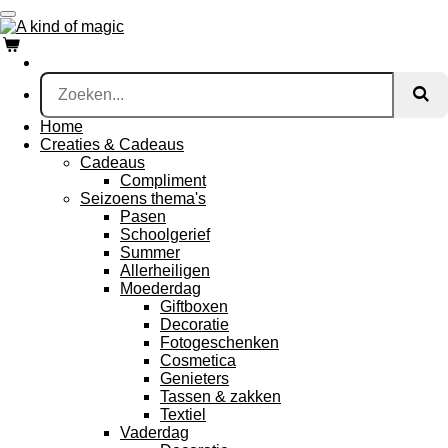
Ga
direct
naar
de
hoofdinhoud
Home
Creaties & Cadeaus
Cadeaus
Compliment
Seizoens thema's
Pasen
Schoolgerief
Summer
Allerheiligen
Moederdag
Giftboxen
Decoratie
Fotogeschenken
Cosmetica
Genieters
Tassen & zakken
Textiel
Vaderdag