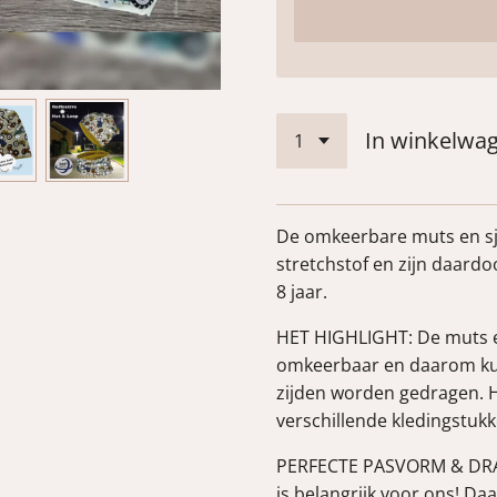
In winkelwa
De omkeerbare muts en sj
stretchstof en zijn daardo
8 jaar.
HET HIGHLIGHT: De muts en
omkeerbaar en daarom ku
zijden worden gedragen. H
verschillende kledingstukk
PERFECTE PASVORM & DRA
is belangrijk voor ons! D