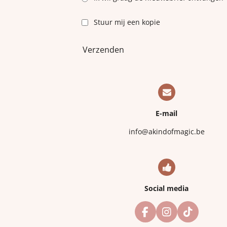
Stuur mij een kopie
Verzenden
E-mail
info@akindofmagic.be
Social media
F
I
T
a
n
i