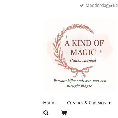
Moederdag🌸Best
Ga
direct
naar
de
hoofdinhoud
Home
Creaties & Cadeaus