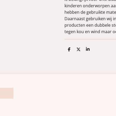
kinderen onderworpen aan
hebben de gebruikte mater
Daarnaast gebruiken wij i
producten een dubbele sto
tegen kou en wind maar o
D
D
S
e
e
h
l
e
a
e
l
r
n
e