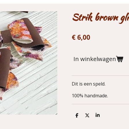
Strik brown gli
€ 6,00
In winkelwagen
Dit is een speld.
100% handmade.
D
D
S
e
e
h
l
e
a