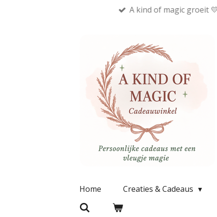
A kind of magic groeit 
Ga
direct
naar
de
hoofdinhoud
Home
Creaties & Cadeaus