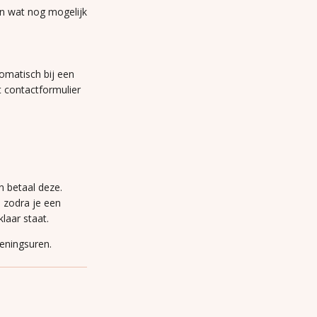
n wat nog mogelijk
omatisch bij een
t contactformulier
n betaal deze.
n zodra je een
laar staat.
peningsuren.