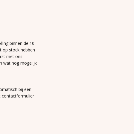
lling binnen de 10
et op stock hebben
erst met ons
n wat nog mogelijk
omatisch bij een
t contactformulier