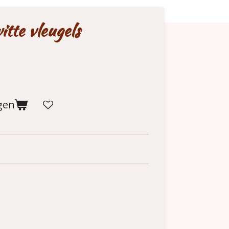
itte vleugels
gen