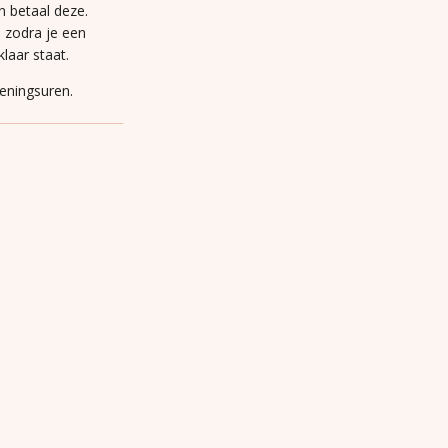
n betaal deze.
n zodra je een
laar staat.
peningsuren.