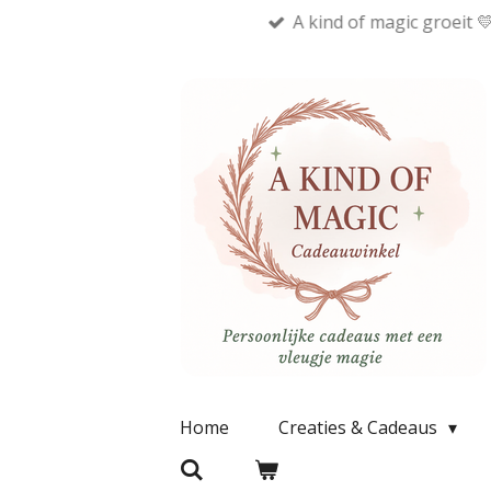
A kind of magic groeit 
Ga
direct
naar
de
hoofdinhoud
Home
Creaties & Cadeaus