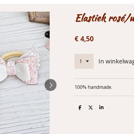
Elastiek rosé/w
€ 4,50
In winkelwa
100% handmade.
D
D
S
e
e
h
l
e
a
e
l
r
n
e