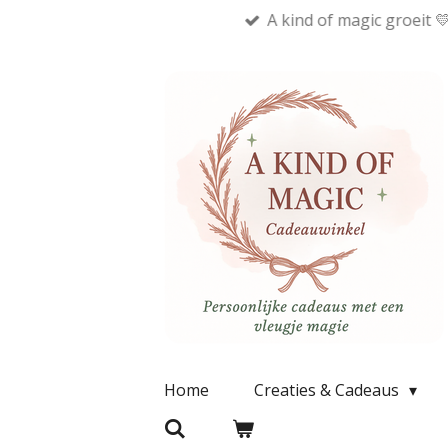
A kind of magic groeit 
Ga
direct
naar
de
hoofdinhoud
Home
Creaties & Cadeaus