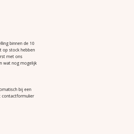
lling binnen de 10
et op stock hebben
erst met ons
n wat nog mogelijk
omatisch bij een
t contactformulier