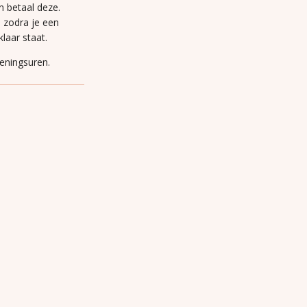
n betaal deze.
n zodra je een
laar staat.
peningsuren.