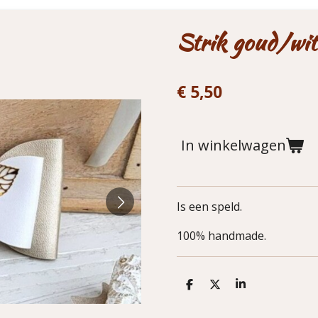
Strik goud/wit 
€ 5,50
In winkelwagen
Is een speld.
100% handmade.
D
D
S
e
e
h
l
e
a