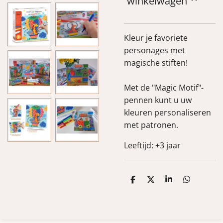
winkelwagen
Kleur je favoriete
personages met
magische stiften!
Met de "Magic Motif"-
pennen kunt u uw
kleuren personaliseren
met patronen.
Leeftijd: +3 jaar
D
D
S
D
e
e
h
e
l
e
a
l
e
l
r
e
n
e
n