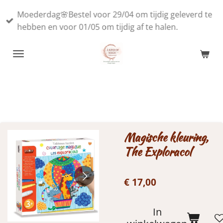
Ga
Moederdag🌸Bestel voor 29/04 om tijdig geleverd te
direct
hebben en voor 01/05 om tijdig af te halen.
naar
de
hoofdinhoud
Magische kleuring,
The Exploracol
€ 17,00
In