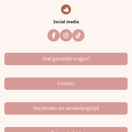
Social media
F
I
T
a
n
i
c
s
k
e
t
T
Veel gestelde vragen?
b
a
o
o
g
k
o
r
k
a
m
Contact
Verzenden en verwerkingstijd