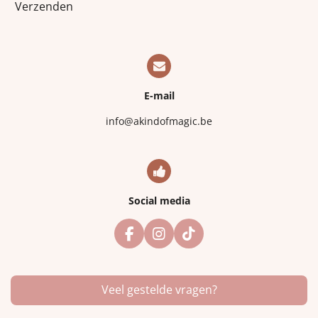
Verzenden
E-mail
info@akindofmagic.be
Social media
F
I
T
a
n
i
c
s
k
e
t
T
Veel gestelde vragen?
b
a
o
o
g
k