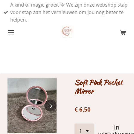
A kind of magic groeit 💛 We zijn onze webshop stap
Ga
voor stap aan het vernieuwen om jou nog beter te
direct
helpen.
naar
de
hoofdinhoud
Soft Pink Pocket
Mirror
€ 6,50
In