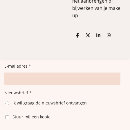
het aanbrengen of
bijwerken van je make
up
D
D
S
D
e
e
h
e
l
e
a
l
e
l
r
e
n
e
n
E-mailadres *
Nieuwsbrief *
Ik wil graag de nieuwsbrief ontvangen
Stuur mij een kopie