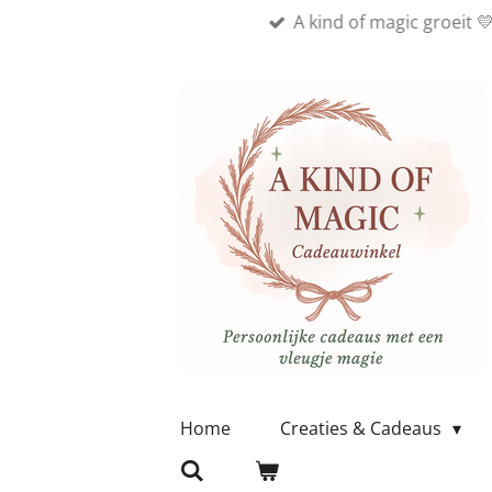
A kind of magic groeit 
Ga
direct
naar
de
hoofdinhoud
Home
Creaties & Cadeaus