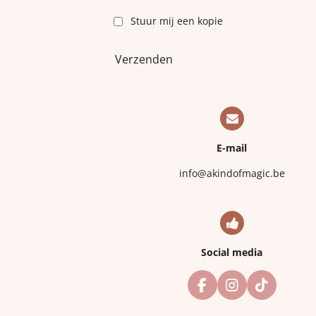
Stuur mij een kopie
Verzenden
E-mail
info@akindofmagic.be
Social media
F
I
T
a
n
i