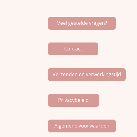
c
s
k
e
t
T
b
a
o
o
g
k
Veel gestelde vragen?
o
r
k
a
m
Contact
Verzenden en verwerkingstijd
Privacybeleid
Algemene voorwaarden