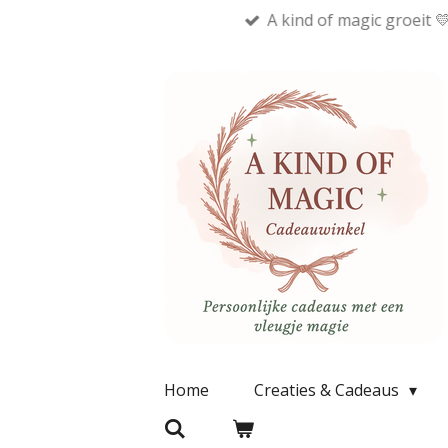
A kind of magic groeit 
Ga
direct
naar
de
hoofdinhoud
Home
Creaties & Cadeaus