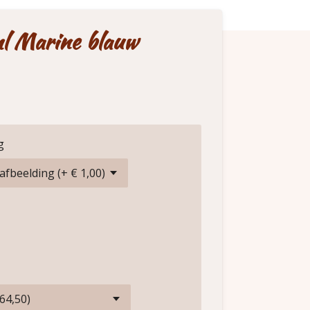
l Marine blauw
g