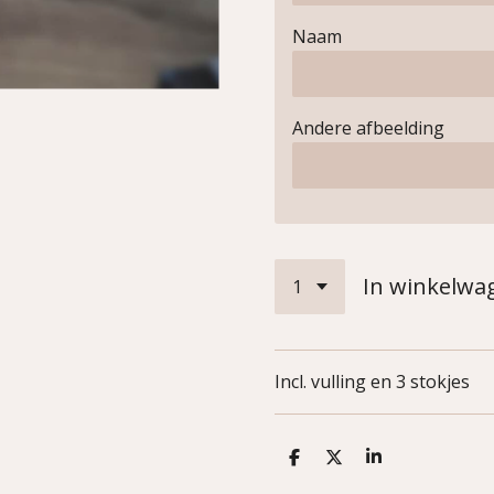
Naam
Andere afbeelding
In winkelwa
Incl. vulling en 3 stokjes
D
D
S
e
e
h