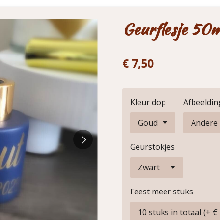
Geurflesje 50m
€ 7,50
Kleur dop
Afbeeldin
Geurstokjes
Feest meer stuks