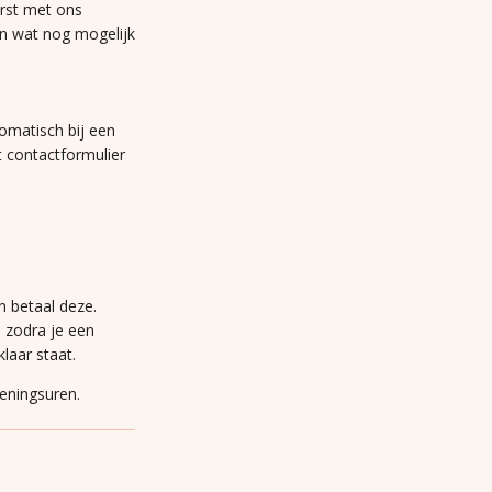
erst met ons
n wat nog mogelijk
omatisch bij een
t contactformulier
n betaal deze.
n zodra je een
laar staat.
peningsuren.