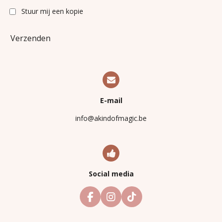
Stuur mij een kopie
Verzenden
E-mail
info@akindofmagic.be
Social media
F
I
T
a
n
i
c
s
k