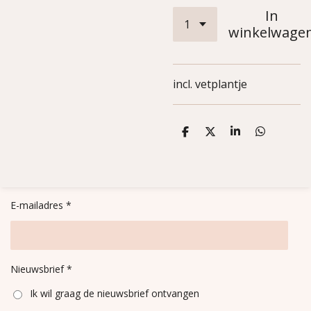
In
winkelwage
incl. vetplantje
D
D
S
D
e
e
h
e
l
e
a
l
e
l
r
e
n
e
n
E-mailadres *
Nieuwsbrief *
Ik wil graag de nieuwsbrief ontvangen