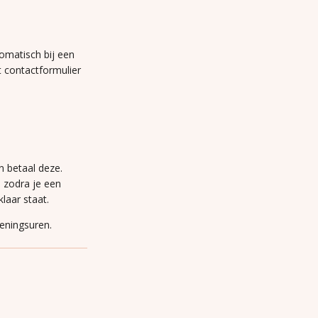
omatisch bij een
t contactformulier
n betaal deze.
n zodra je een
laar staat.
peningsuren.