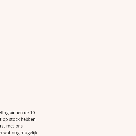
lling binnen de 10
et op stock hebben
erst met ons
n wat nog mogelijk