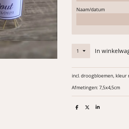
Naam/datum
In winkelwa
incl. droogbloemen, kleur n
Afmetingen: 7,5x4,5cm
D
D
S
e
e
h
l
e
a
e
l
r
n
e