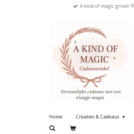
A kind of magic groeit 
Ga
direct
naar
de
hoofdinhoud
Home
Creaties & Cadeaus