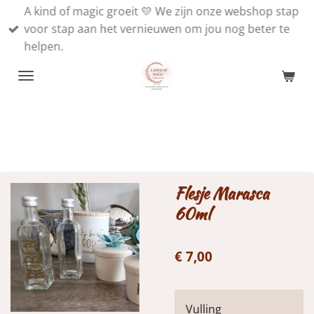
A kind of magic groeit 💛 We zijn onze webshop stap
Ga
voor stap aan het vernieuwen om jou nog beter te
direct
helpen.
naar
de
hoofdinhoud
Flesje Marasca
60ml
€ 7,00
Vulling