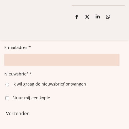
D
D
S
D
e
e
h
e
l
e
a
l
e
l
r
e
n
e
n
E-mailadres *
Nieuwsbrief *
Ik wil graag de nieuwsbrief ontvangen
Stuur mij een kopie
Verzenden