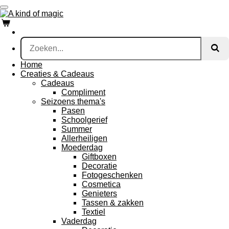
Ga
direct
naar
de
hoofdinhoud
Home
Creaties & Cadeaus
Cadeaus
Compliment
Seizoens thema's
Pasen
Schoolgerief
Summer
Allerheiligen
Moederdag
Giftboxen
Decoratie
Fotogeschenken
Cosmetica
Genieters
Tassen & zakken
Textiel
Vaderdag