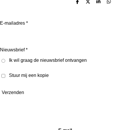
D
D
S
D
e
e
h
e
l
e
a
l
e
l
r
e
n
e
n
E-mailadres *
Nieuwsbrief *
Ik wil graag de nieuwsbrief ontvangen
Stuur mij een kopie
Verzenden