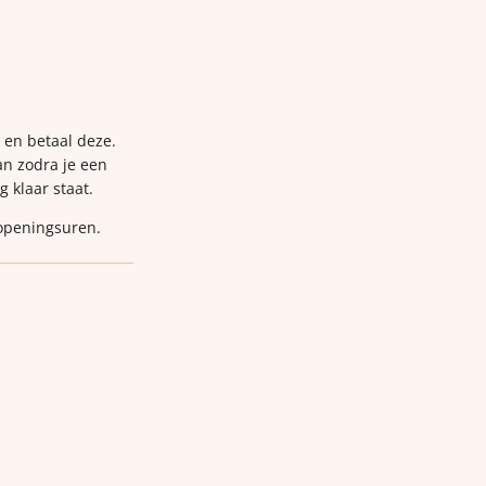
p en betaal deze.
van zodra je een
g klaar staat.
 openingsuren.