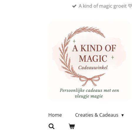
A kind of magic groeit 
Ga
direct
naar
de
hoofdinhoud
Home
Creaties & Cadeaus