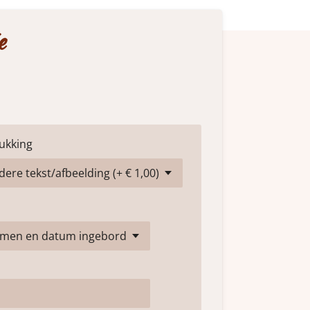
e
ukking