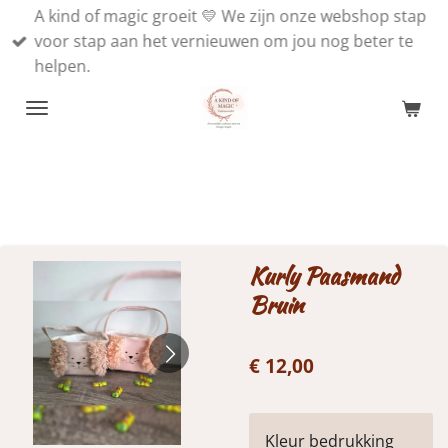
A kind of magic groeit 💛 We zijn onze webshop stap
Ga
voor stap aan het vernieuwen om jou nog beter te
direct
helpen.
naar
de
hoofdinhoud
Kurly Paasmand
Bruin
€ 12,00
Kleur bedrukking