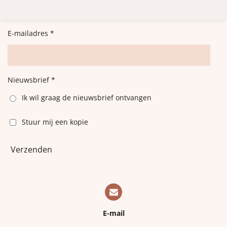
e
l
r
e
n
e
n
E-mailadres *
Nieuwsbrief *
Ik wil graag de nieuwsbrief ontvangen
Stuur mij een kopie
Verzenden
E-mail