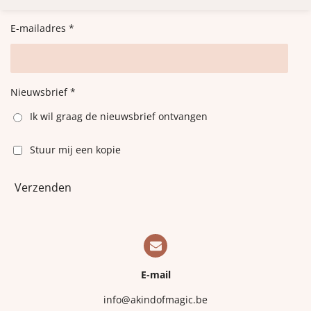
n
e
n
E-mailadres *
Nieuwsbrief *
Ik wil graag de nieuwsbrief ontvangen
Stuur mij een kopie
Verzenden
E-mail
info@akindofmagic.be