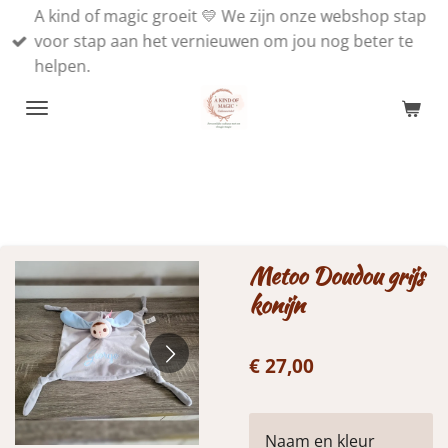
A kind of magic groeit 💛 We zijn onze webshop stap
Ga
voor stap aan het vernieuwen om jou nog beter te
direct
helpen.
naar
de
hoofdinhoud
Metoo Doudou grijs
konijn
€ 27,00
Naam en kleur