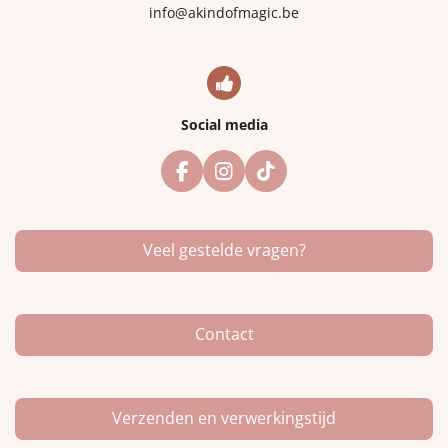
info@akindofmagic.be
Social media
F
I
T
a
n
i
c
s
k
e
t
T
Veel gestelde vragen?
b
a
o
o
g
k
o
r
k
a
m
Contact
Verzenden en verwerkingstijd