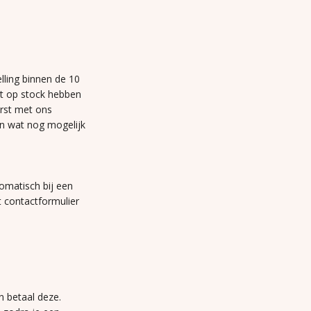
lling binnen de 10
et op stock hebben
erst met ons
n wat nog mogelijk
omatisch bij een
t contactformulier
n betaal deze.