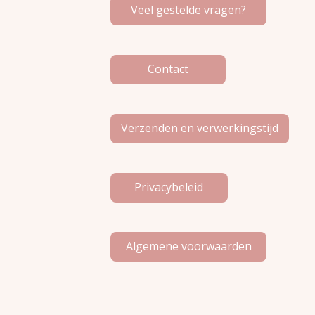
Veel gestelde vragen?
o
r
k
a
m
Contact
Verzenden en verwerkingstijd
Privacybeleid
Algemene voorwaarden