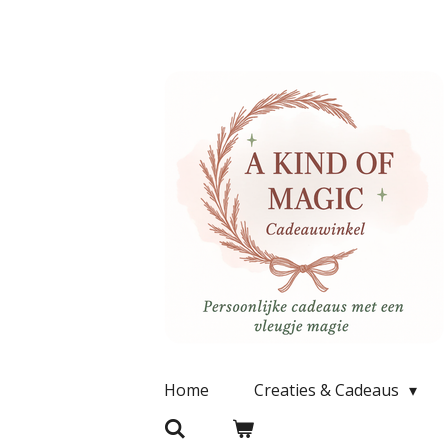
Ga
direct
naar
de
hoofdinhoud
Home
Creaties & Cadeaus