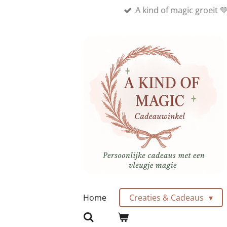
A kind of magic groeit 
Ga
direct
naar
de
hoofdinhoud
Home
Creaties & Cadeaus