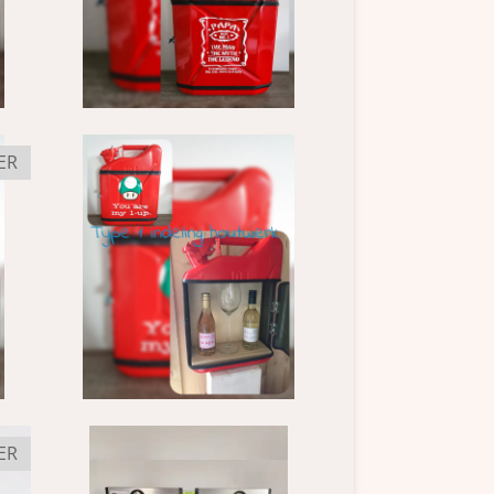
ER
ER