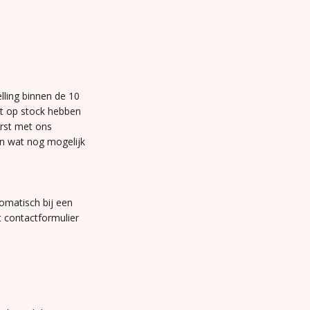
lling binnen de 10
et op stock hebben
erst met ons
n wat nog mogelijk
omatisch bij een
t contactformulier