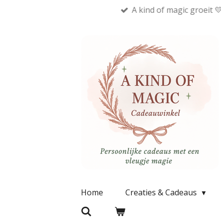
A kind of magic groeit 
Ga
direct
naar
de
hoofdinhoud
Home
Creaties & Cadeaus