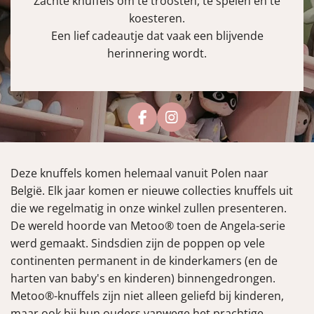
Zachte knuffels om te troosten, te spelen en te
koesteren.
Een lief cadeautje dat vaak een blijvende
herinnering wordt.
F
I
a
n
c
s
e
t
Deze knuffels komen helemaal vanuit Polen naar
b
a
o
g
België. Elk jaar komen er nieuwe collecties knuffels uit
o
r
die we regelmatig in onze winkel zullen presenteren.
k
a
De wereld hoorde van Metoo® toen de Angela-serie
m
werd gemaakt. Sindsdien zijn de poppen op vele
continenten permanent in de kinderkamers (en de
harten van baby's en kinderen) binnengedrongen.
Metoo®-knuffels zijn niet alleen geliefd bij kinderen,
maar ook bij hun ouders vanwege het prachtige