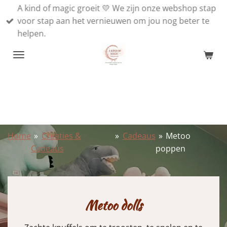
A kind of magic groeit 💛 We zijn onze webshop stap
Ga
voor stap aan het vernieuwen om jou nog beter te
direct
helpen.
naar
de
hoofdinhoud
Home
»
Creaties &
»
Cadeaus
»
Metoo
Cadeaus
poppen
Metoo dolls