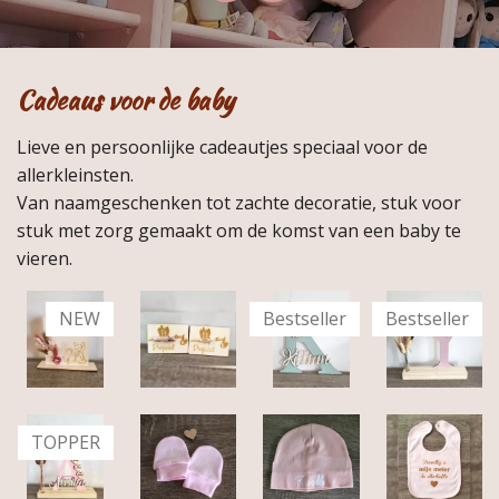
a
n
c
s
e
t
b
a
o
g
Cadeaus voor de baby
o
r
k
a
Lieve en persoonlijke cadeautjes speciaal voor de
m
allerkleinsten.
Van naamgeschenken tot zachte decoratie, stuk voor
stuk met zorg gemaakt om de komst van een baby te
vieren.
NEW
Bestseller
Bestseller
TOPPER