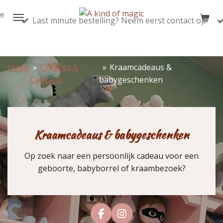
Ga
te
Last minute bestelling? Neem eerst contact op!
direct
naar
de
hoofdinhoud
Home
»
Creaties &
»
Kraamcadeaus &
Cadeaus
babygeschenken
Kraamcadeaus & babygeschenken
Op zoek naar een persoonlijk cadeau voor een
geboorte, babyborrel of kraambezoek?
F
I