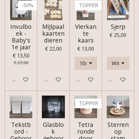
-50%
TOPPER
Invulbo
Mijlpaal
Vierkan
Sjerp
ek -
kaarten
te
€ 25,00
Baby's
dieren
kaars
1e jaar
€ 22,00
€ 13,00
€ 13,50
€ 27,00
In winkelwagen
Bekijk details
Bekijk details
Bekijk detail
TOPPER
Tekstb
Glasblo
Tetra
Sterren
ord -
k
ronde
op
Geboor
geboor
doos
stam