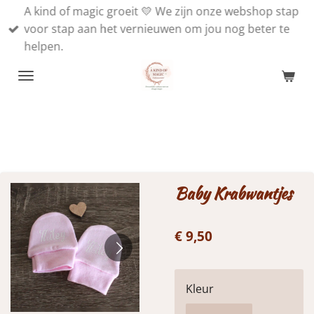
A kind of magic groeit 💛 We zijn onze webshop stap
Ga
voor stap aan het vernieuwen om jou nog beter te
direct
helpen.
naar
de
hoofdinhoud
Baby Krabwantjes
€ 9,50
Kleur