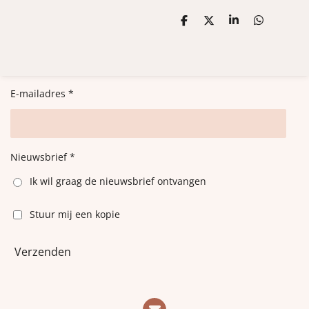
D
D
S
D
e
e
h
e
l
e
a
l
e
l
r
e
n
e
n
E-mailadres *
Nieuwsbrief *
Ik wil graag de nieuwsbrief ontvangen
Stuur mij een kopie
Verzenden