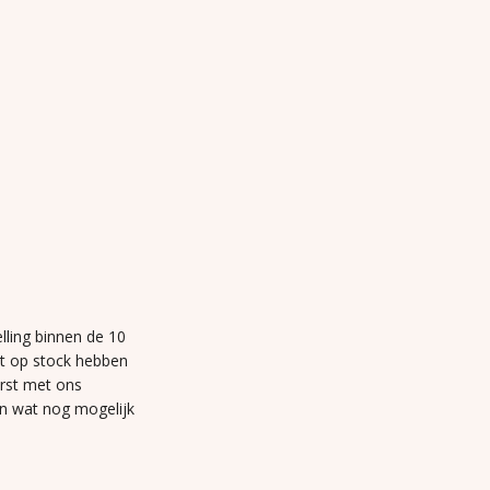
lling binnen de 10
et op stock hebben
erst met ons
n wat nog mogelijk