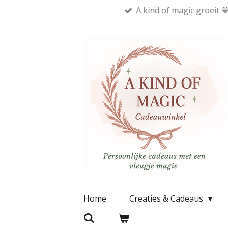
A kind of magic groeit 
Ga
direct
naar
de
hoofdinhoud
Home
Creaties & Cadeaus