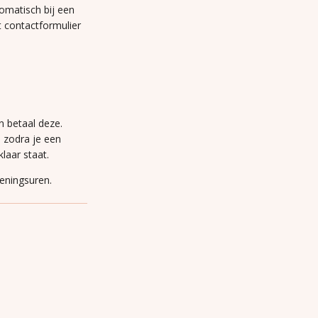
omatisch bij een
t contactformulier
n betaal deze.
n zodra je een
laar staat.
peningsuren.