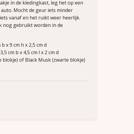
kje in de kledingkast, leg het op een
e auto. Mocht de geur iets minder
ets vanaf en het ruikt weer heerlijk.
ok nog gebruikt worden in de
 b x 9 cm h x 2,5 cm d
,5 cm b x 4,5 cm l x 2 cm d
 blokje) of Black Musk (zwarte blokje)