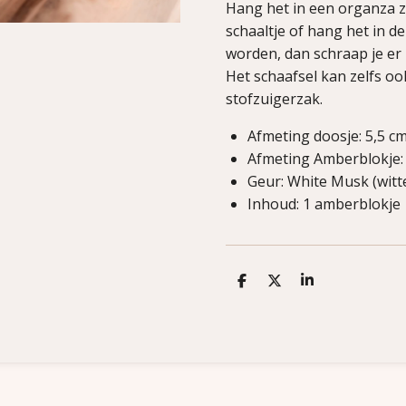
Hang het in een organza za
schaaltje of hang het in d
worden, dan schraap je er i
Het schaafsel kan zelfs o
stofzuigerzak.
Afmeting doosje: 5,5 cm
Afmeting Amberblokje: 3
Geur: White Musk (witte
Inhoud: 1 amberblokje
D
D
S
e
e
h
l
e
a
e
l
r
n
e