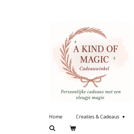
Ga
direct
naar
de
hoofdinhoud
Home
Creaties & Cadeaus