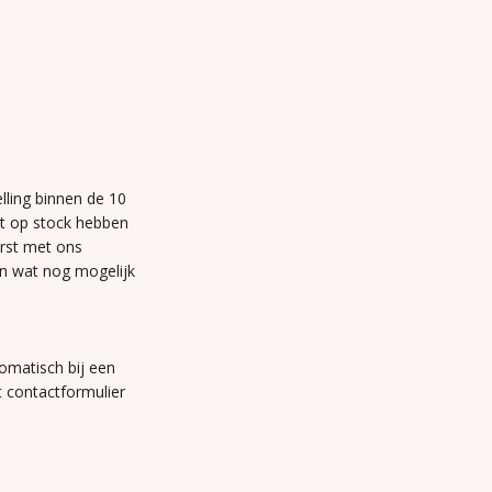
lling binnen de 10
et op stock hebben
erst met ons
n wat nog mogelijk
omatisch bij een
t contactformulier