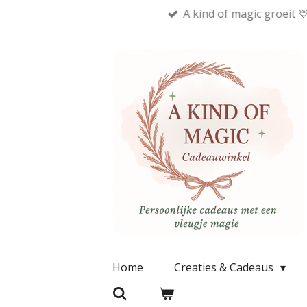
A kind of magic groeit 
Ga
direct
naar
de
hoofdinhoud
Home
Creaties & Cadeaus