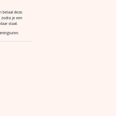
n betaal deze.
n zodra je een
laar staat.
peningsuren.