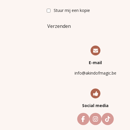
Stuur mij een kopie
Verzenden
E-mail
info@akindofmagic.be
Social media
F
I
T
a
n
i