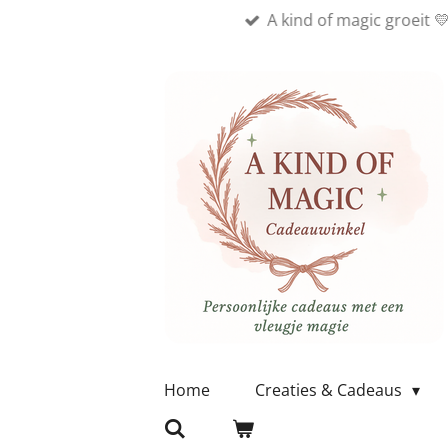
A kind of magic groeit 
Ga
direct
naar
de
hoofdinhoud
Home
Creaties & Cadeaus