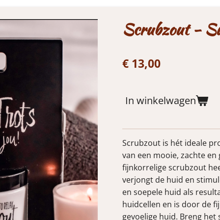
Scrubzout - Su
€ 13,00
In winkelwagen
Scrubzout is hét ideale pr
van een mooie, zachte en g
fijnkorrelige scrubzout h
verjongt de huid en stimu
en soepele huid als result
huidcellen en is door de f
gevoelige huid. Breng het