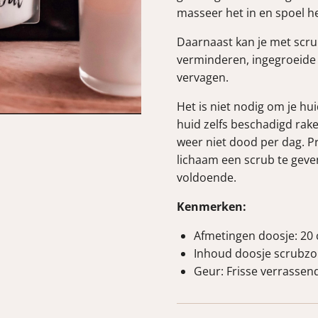
masseer het in en spoel h
Daarnaast kan je met scru
verminderen, ingegroeide 
vervagen.
Het is niet nodig om je hu
huid zelfs beschadigd rak
weer niet dood per dag. P
lichaam een scrub te geven
voldoende.
Kenmerken:
Afmetingen doosje: 20 
Inhoud doosje scrubzo
Geur: Frisse verrassen