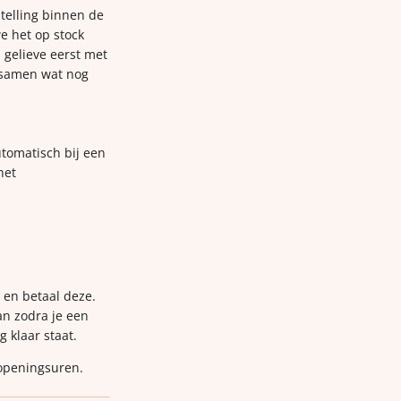
telling binnen de
e het op stock
 gelieve eerst met
 samen wat nog
utomatisch bij een
het
p en betaal deze.
van zodra je een
g klaar staat.
 openingsuren.