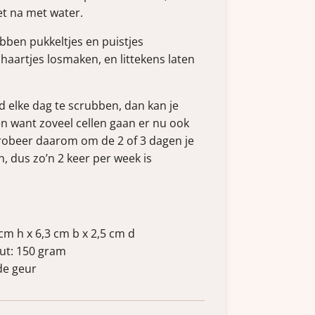
et na met water.
bben pukkeltjes en puistjes
haartjes losmaken, en littekens laten
id elke dag te scrubben, dan kan je
en want zoveel cellen gaan er nu ook
robeer daarom om de 2 of 3 dagen je
, dus zo’n 2 keer per week is
cm h x 6,3 cm b x 2,5 cm d
ut: 150 gram
de geur