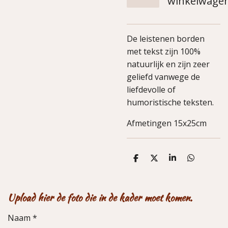
winkelwage
De leistenen borden
met tekst zijn 100%
natuurlijk en zijn zeer
geliefd vanwege de
liefdevolle of
humoristische teksten.
Afmetingen 15x25cm
D
D
S
D
e
e
h
e
l
e
a
l
e
l
r
e
n
e
n
Upload hier de foto die in de kader moet komen.
Naam *