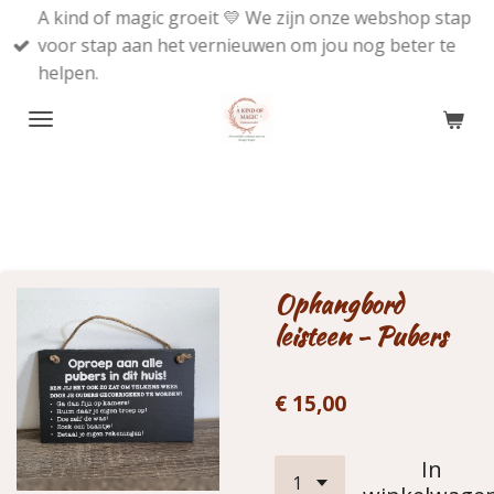
A kind of magic groeit 💛 We zijn onze webshop stap
Ga
voor stap aan het vernieuwen om jou nog beter te
direct
helpen.
naar
de
hoofdinhoud
Ophangbord
leisteen - Pubers
€ 15,00
In