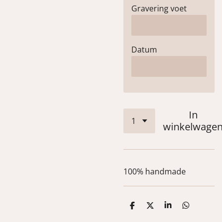
Gravering voet
Datum
In
winkelwage
100% handmade
D
D
S
D
e
e
h
e