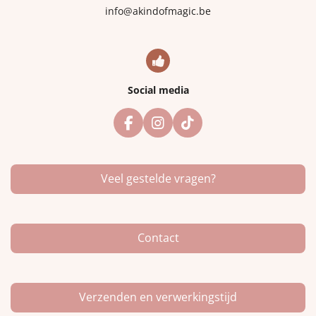
info@akindofmagic.be
Social media
F
I
T
a
n
i
c
s
k
e
t
T
Veel gestelde vragen?
b
a
o
o
g
k
o
r
k
a
m
Contact
Verzenden en verwerkingstijd