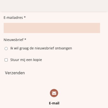
l
e
a
l
e
l
r
e
n
e
n
E-mailadres *
Nieuwsbrief *
Ik wil graag de nieuwsbrief ontvangen
Stuur mij een kopie
Verzenden
E-mail