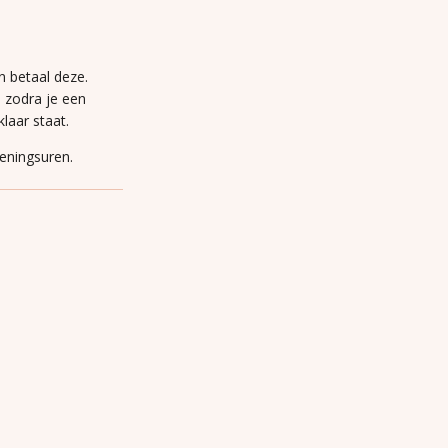
n betaal deze.
n zodra je een
laar staat.
peningsuren.