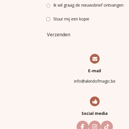
Ik wil graag de nieuwsbrief ontvangen
Stuur mij een kopie
Verzenden
E-mail
info@akindofmagic.be
Social media
F
I
T