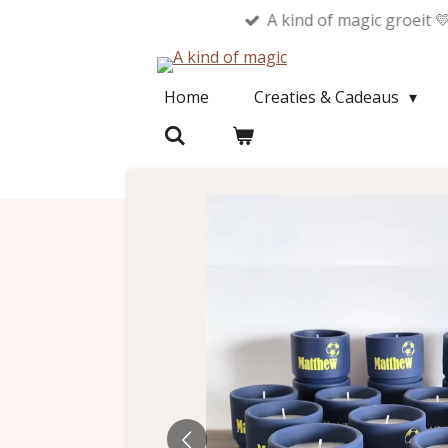
A kind of magic groeit 
Ga
direct
naar
Home
Creaties & Cadeaus
de
hoofdinhoud