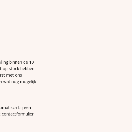
lling binnen de 10
et op stock hebben
erst met ons
n wat nog mogelijk
omatisch bij een
t contactformulier