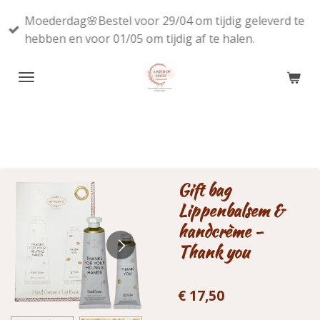
Ga
Moederdag🌸Bestel voor 29/04 om tijdig geleverd te
direct
hebben en voor 01/05 om tijdig af te halen.
naar
de
hoofdinhoud
Gift bag
Lippenbalsem &
handcrème -
Thank you
€ 17,50