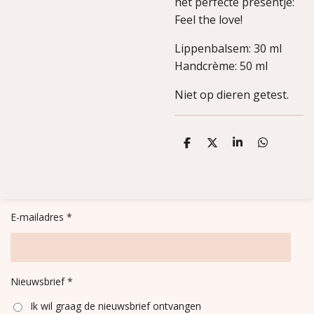
het perfecte presentje:
Feel the love!
Lippenbalsem: 30 ml
Handcrème: 50 ml
Niet op dieren getest.
D
D
S
D
e
e
h
e
l
e
a
l
e
l
r
e
n
e
n
E-mailadres *
Nieuwsbrief *
Ik wil graag de nieuwsbrief ontvangen