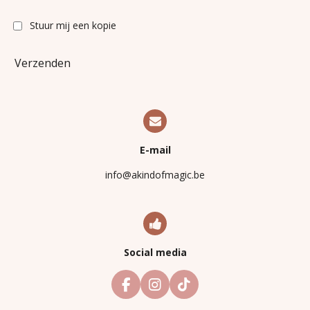
Stuur mij een kopie
Verzenden
E-mail
info@akindofmagic.be
Social media
F
I
T
a
n
i