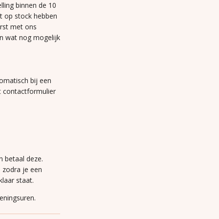
lling binnen de 10
et op stock hebben
erst met ons
n wat nog mogelijk
omatisch bij een
t contactformulier
n betaal deze.
n zodra je een
laar staat.
peningsuren.