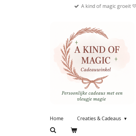
A kind of magic groeit 
Ga
direct
naar
de
hoofdinhoud
Home
Creaties & Cadeaus