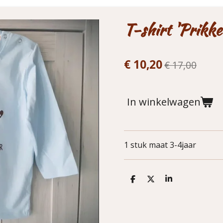
T-shirt 'Prikke
€ 10,20
€ 17,00
In winkelwagen
1 stuk maat 3-4jaar
D
D
S
e
e
h
l
e
a
e
l
r
n
e