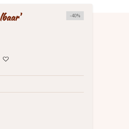
lbaar'
-40%