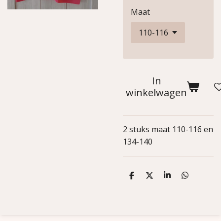
Maat
In
winkelwagen
2 stuks maat 110-116 en
134-140
D
D
S
D
e
e
h
e
l
e
a
l
e
l
r
e
n
e
n