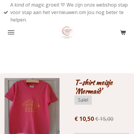
A kind of magic groeit 💛 We zijn onze webshop stap
Ga
voor stap aan het vernieuwen om jou nog beter te
direct
helpen.
naar
de
hoofdinhoud
T-shirt meisje
'Mermaid'
Sale!
€ 10,50
€ 15,00