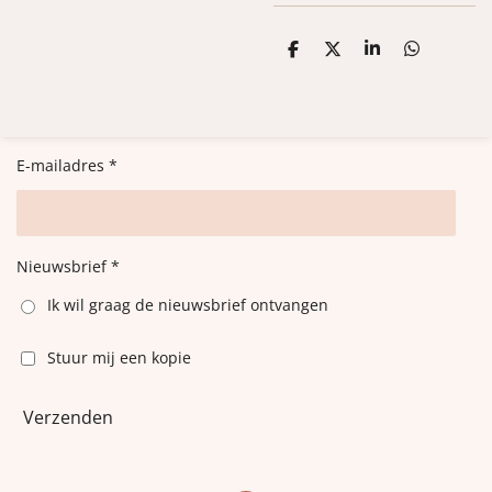
D
D
S
D
e
e
h
e
l
e
a
l
e
l
r
e
n
e
n
E-mailadres *
Nieuwsbrief *
Ik wil graag de nieuwsbrief ontvangen
Stuur mij een kopie
Verzenden