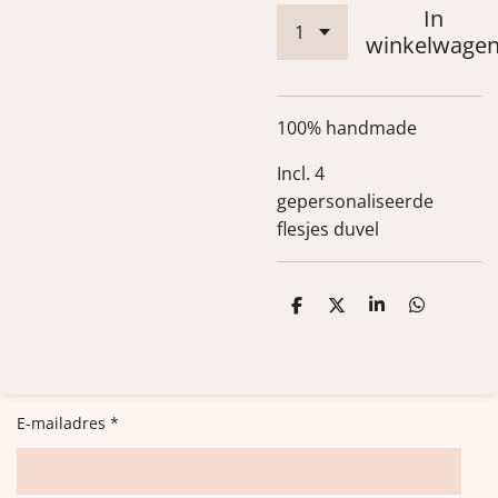
In
winkelwage
100% handmade
Incl. 4
gepersonaliseerde
flesjes duvel
D
D
S
D
e
e
h
e
l
e
a
l
e
l
r
e
n
e
n
E-mailadres *